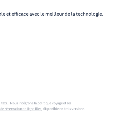
e et efficace avec le meilleur de la technologie.
u taxi… Nous intégrons la politique voyage et les
de réservation en ligne iRez
, disponible en trois versions