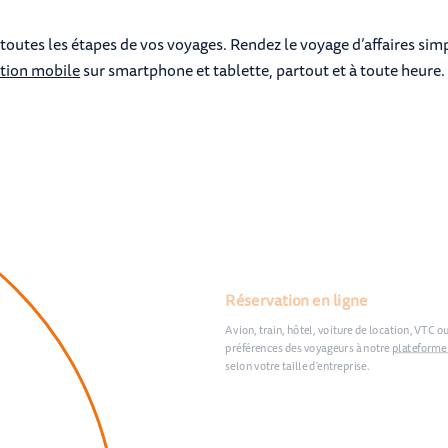
outes les étapes de vos voyages. Rendez le voyage d’affaires simpl
ation mobile
sur smartphone et tablette, partout et à toute heure.
Réservation en ligne
Avion, train, hôtel, voiture de location, VTC o
préférences des voyageurs à notre
plateforme 
selon votre taille d'entreprise.