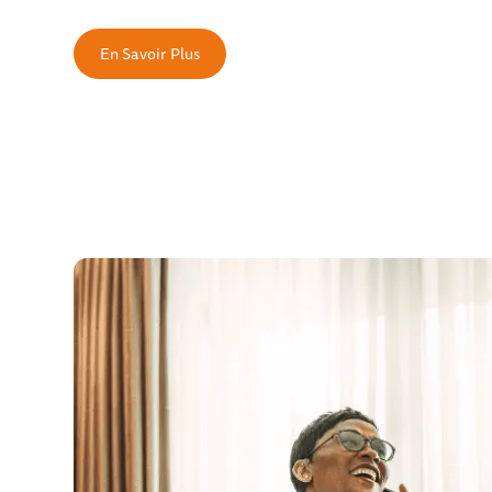
Vous cherchez une solution simple et éprouvée ? De la 
en ligne au traitement des notes de frais, en passant pa
En Savoir Plus
l’assurance, nous offrons aux entreprises la meilleure 
possible. Flexible et transparente, Selectour Affaires me
ses 50 années d’expertise pour satisfaire ses clients au 
Laissez notre agence de voyage d’affaires simplifier la v
collaborateurs. Confiez-nous vos déplacements profess
parcourez le monde en toute sérénité.