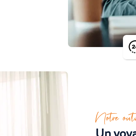
réservation
r
expérience
t à profit
quotidien.
ie de vos
ionnels et
Notre outi
Un voya