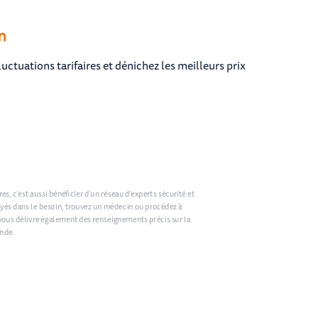
n
ctuations tarifaires et dénichez les meilleurs prix
es, c’est aussi bénéficier d’un réseau d’experts sécurité et
yés dans le besoin, trouvez un médecin ou procédez à
vous délivre également des renseignements précis sur la
onde.