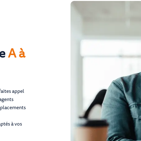
e
A à
faites appel
 agents
déplacements
aptés à vos