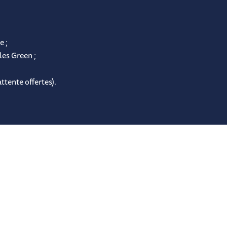
e ;
les Green ;
ttente offertes).