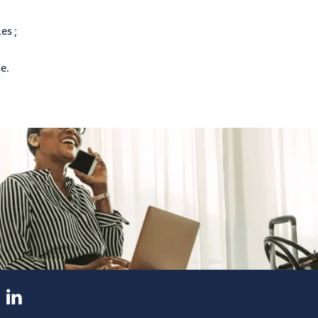
es ;
e.