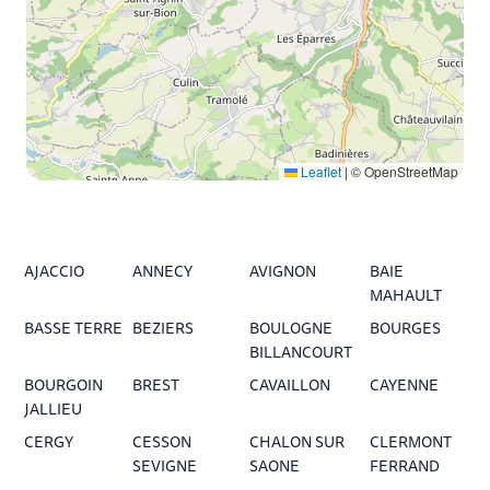
Leaflet
|
© OpenStreetMap
AJACCIO
ANNECY
AVIGNON
BAIE
MAHAULT
BASSE TERRE
BEZIERS
BOULOGNE
BOURGES
BILLANCOURT
BOURGOIN
BREST
CAVAILLON
CAYENNE
JALLIEU
CERGY
CESSON
CHALON SUR
CLERMONT
SEVIGNE
SAONE
FERRAND