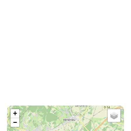
map
+
−