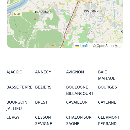
Leaflet
|
© OpenStreetMap
AJACCIO
ANNECY
AVIGNON
BAIE
MAHAULT
BASSE TERRE
BEZIERS
BOULOGNE
BOURGES
BILLANCOURT
BOURGOIN
BREST
CAVAILLON
CAYENNE
JALLIEU
CERGY
CESSON
CHALON SUR
CLERMONT
SEVIGNE
SAONE
FERRAND