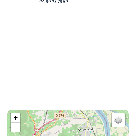
04 90 25 79 58
map
+
−