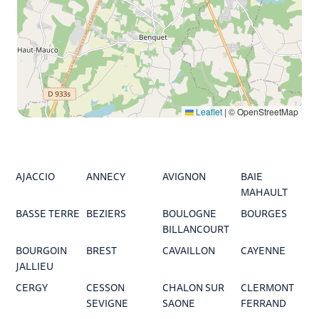
Leaflet
|
© OpenStreetMap
AJACCIO
ANNECY
AVIGNON
BAIE
MAHAULT
BASSE TERRE
BEZIERS
BOULOGNE
BOURGES
BILLANCOURT
BOURGOIN
BREST
CAVAILLON
CAYENNE
JALLIEU
CERGY
CESSON
CHALON SUR
CLERMONT
SEVIGNE
SAONE
FERRAND