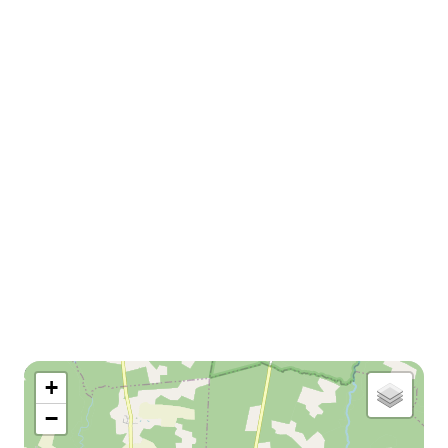
map
+
−