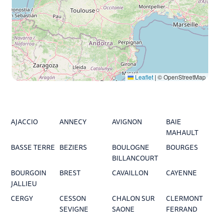
Leaflet
|
© OpenStreetMap
AJACCIO
ANNECY
AVIGNON
BAIE
MAHAULT
BASSE TERRE
BEZIERS
BOULOGNE
BOURGES
BILLANCOURT
BOURGOIN
BREST
CAVAILLON
CAYENNE
JALLIEU
CERGY
CESSON
CHALON SUR
CLERMONT
SEVIGNE
SAONE
FERRAND