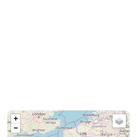
map
+
−