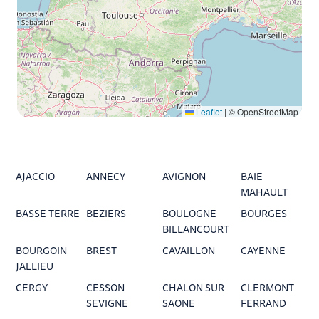
Leaflet
|
© OpenStreetMap
AJACCIO
ANNECY
AVIGNON
BAIE
MAHAULT
BASSE TERRE
BEZIERS
BOULOGNE
BOURGES
BILLANCOURT
BOURGOIN
BREST
CAVAILLON
CAYENNE
JALLIEU
CERGY
CESSON
CHALON SUR
CLERMONT
SEVIGNE
SAONE
FERRAND