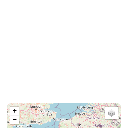
map
+
−