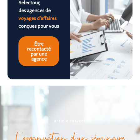
Selectour,
des agences de
voyages d'affaires
conçues pour vous
Être
recontacté
par une
agence
article suivant
L’organisation d’un séminaire